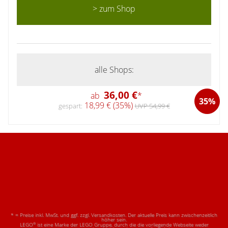
> zum Shop
alle Shops:
36,00 €
ab
*
35%
18,99 € (35%)
gespart:
UVP 54,99 €
* = Preise inkl. MwSt. und ggf. zzgl. Versandkosten. Der aktuelle Preis kann zwischenzeitlich
höher sein.
®
LEGO
ist eine Marke der LEGO Gruppe, durch die die vorliegende Webseite weder