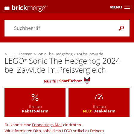
MENU
Preisvergleich
Gutscheine &
Aktuelles
<
LEGO Themen
<
Sonic The Hedgehog 2024 bei Zavvi.de
Themen
/ Händler
LEGO
Sonic The Hedgehog 2024
®
bei Zavvi.de im Preisvergleich
Alarme
& Wunschlisten
Nur für
Sparfüchse:
Einstellungen
Themen
Themen
Rabatt-Alarm
NEU:
Deal-Alarm
Du kannst eine
Erinnerungs-Mail
einrichten.
Wir informieren Dich, sobald ein LEGO Artikel zu Deinem