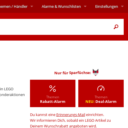
hemen
/ Händler
Alarme
& Wunschlisten
Einstellungen
Nur für
Sparfüchse:
in LEGO
Sonderaktionen
Themen
Themen
Rabatt-Alarm
NEU:
Deal-Alarm
Du kannst eine
Erinnerungs-Mail
einrichten.
Wir informieren Dich, sobald ein LEGO Artikel zu
Deinem Wunschrabatt angeboten wird.