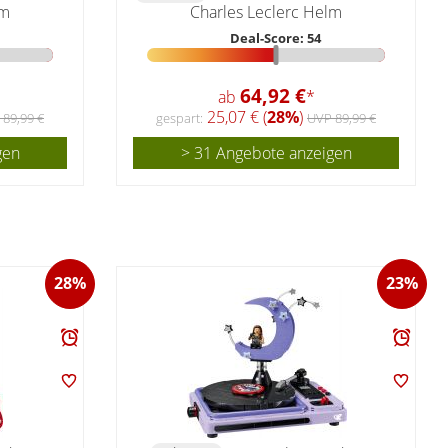
lm
Charles Leclerc Helm
Deal-Score: 54
64,92 €
ab
*
25,07 € (
28%
)
 89,99 €
gespart:
UVP 89,99 €
gen
> 31 Angebote anzeigen
28%
23%