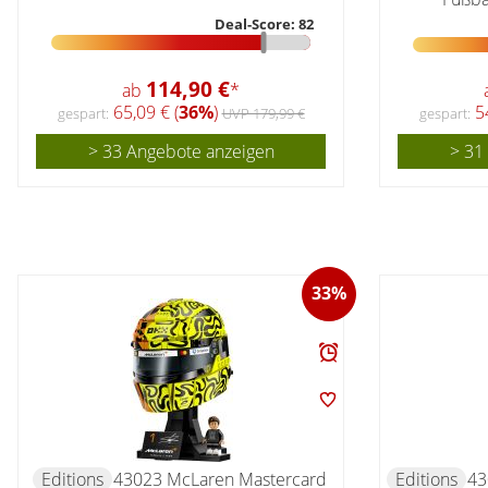
Deal-Score: 82
114,90 €
ab
*
65,09 € (
36%
)
54
gespart:
UVP 179,99 €
gespart:
> 33 Angebote anzeigen
> 31
33%
Editions
43023 McLaren Mastercard
Editions
43