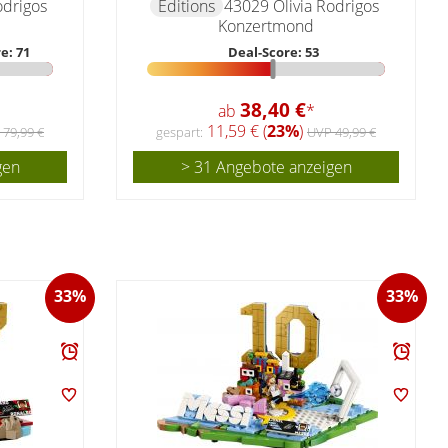
odrigos
Editions
43029 Olivia Rodrigos
Konzertmond
e: 71
Deal-Score: 53
38,40 €
ab
*
11,59 € (
23%
)
 79,99 €
gespart:
UVP 49,99 €
gen
> 31 Angebote anzeigen
33%
33%