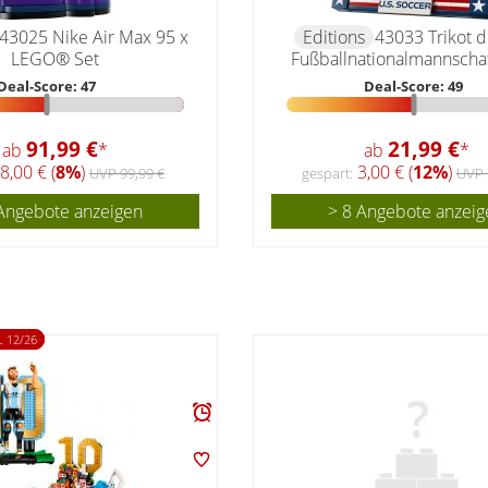
43025 Nike Air Max 95 x
Editions
43033 Trikot d
LEGO® Set
Fußballnationalmannscha
Deal-Score: 47
Deal-Score: 49
91,99 €
21,99 €
ab
*
ab
*
8,00 € (
8%
)
3,00 € (
12%
)
UVP 99,99 €
gespart:
UVP 
Angebote anzeigen
> 8 Angebote anzeig
 12/26