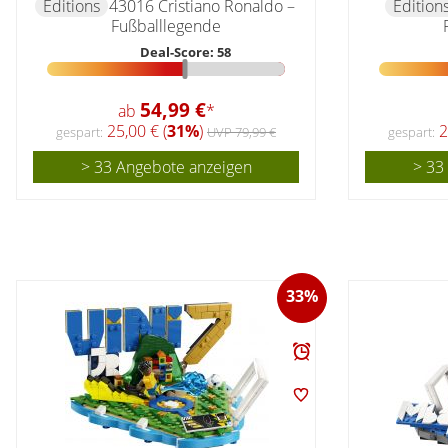
Editions
43016 Cristiano Ronaldo –
Edition
Fußballlegende
Deal-Score: 58
54,99 €
ab
*
25,00 € (
31%
)
2
gespart:
UVP 79,99 €
gespart:
> 33 Angebote anzeigen
> 33
33%