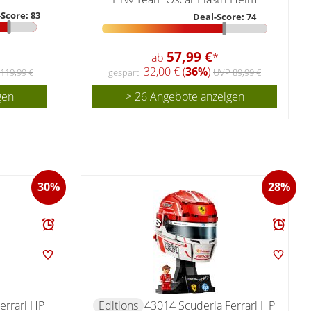
Score: 83
Deal-Score: 74
57,99 €
ab
*
32,00 € (
36%
)
119,99 €
gespart:
UVP 89,99 €
gen
> 26 Angebote anzeigen
30%
28%
errari HP
Editions
43014 Scuderia Ferrari HP