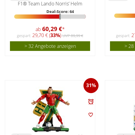
F1® Team Lando Norris’ Helm
Deal-Score: 64
60,29 €
ab
*
29,70 € (
33%
)
27
gespart:
UVP 89,99 €
gespart:
> 32 Angebote anzeigen
> 28
31%