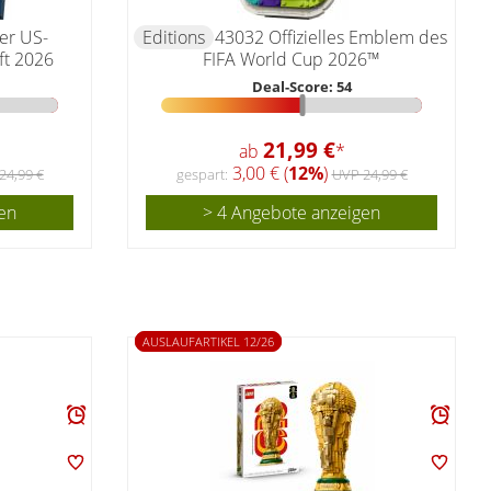
er US-
Editions
43032 Offizielles Emblem des
ft 2026
FIFA World Cup 2026™
Deal-Score: 54
21,99 €
ab
*
3,00 € (
12%
)
24,99 €
gespart:
UVP 24,99 €
en
> 4 Angebote anzeigen
AUSLAUFARTIKEL 12/26