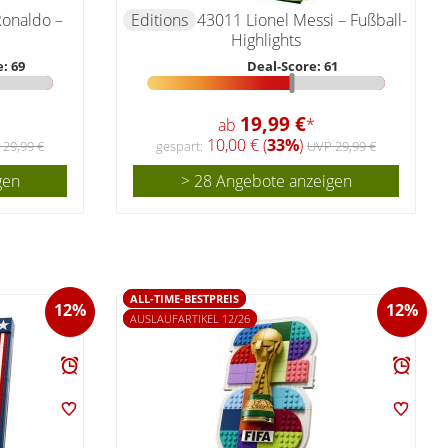
Ronaldo –
Editions
43011 Lionel Messi – Fußball-
Highlights
: 69
Deal-Score: 61
19,99 €
ab
*
10,00 € (
33%
)
 29,99 €
gespart:
UVP 29,99 €
gen
> 28 Angebote anzeigen
ALL-TIME-BESTPREIS
12%
12%
AUSLAUFARTIKEL 12/26