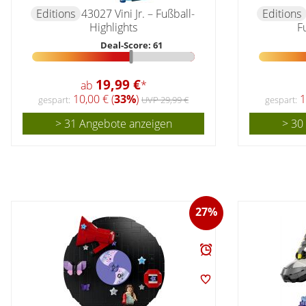
Editions
43027 Vini Jr. – Fußball-
Editions
Highlights
F
Deal-Score: 61
19,99 €
ab
*
10,00 € (
33%
)
1
gespart:
UVP 29,99 €
gespart:
> 31 Angebote anzeigen
> 30
27%