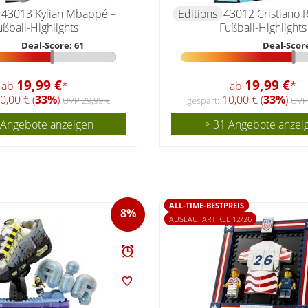
43013 Kylian Mbappé –
Editions
43012 Cristiano 
ußball-Highlights
Fußball-Highlights
Deal-Score: 61
Deal-Score
19,99 €
19,99 €
ab
*
ab
*
0,00 € (
33%
)
10,00 € (
33%
)
UVP 29,99 €
gespart:
UVP
 Angebote anzeigen
> 31 Angebote anzei
ALL-TIME-BESTPREIS
8%
AUSLAUFARTIKEL 12/26