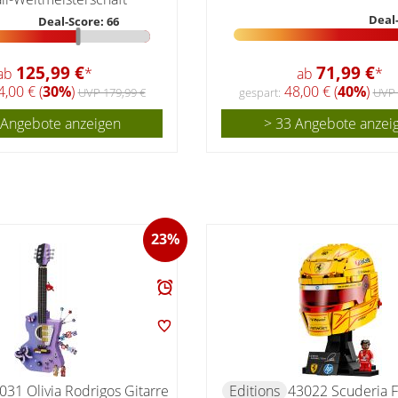
Deal-
Deal-Score: 66
125,99 €
71,99 €
ab
*
ab
*
,00 € (
30%
)
48,00 € (
40%
)
UVP 179,99 €
gespart:
UVP 
 Angebote anzeigen
> 33 Angebote anzei
23%
031 Olivia Rodrigos Gitarre
Editions
43022 Scuderia F