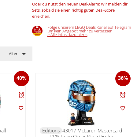
Oder du nutzt den neuen
Deal-Alarm
: Wir melden dir
Sets, sobald sie einen richtig guten
Deal-Score
erreichen.
Folge unserem LEGO Deals Kanal auf Telegram
um kein Angebot mehr zu verpassen!
> Alle Infos dazu hier <
Alter
40%
36%
all
Editions
43017 McLaren Mastercard
F1® Team Oscar Piastri Helm