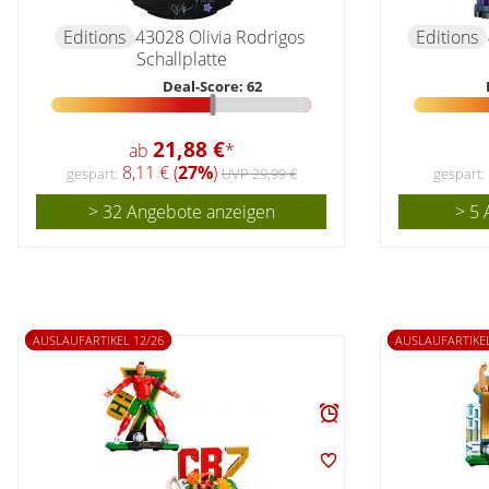
Editions
43028 Olivia Rodrigos
Editions
Schallplatte
Deal-Score: 62
21,88 €
ab
*
8,11 € (
27%
)
gespart:
UVP 29,99 €
gespart:
> 32 Angebote anzeigen
> 5 
AUSLAUFARTIKEL 12/26
AUSLAUFARTIKEL