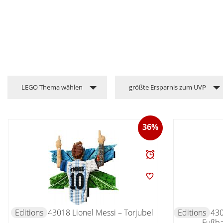
LEGO Thema wählen
größte Ersparnis zum UVP
36%
Editions
43018 Lionel Messi – Torjubel
Editions
430
Fußba