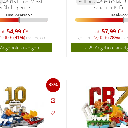
s
43015 Lionel Messi –
Editions
43030 Olivia R
Fußballlegende
Geheimer Koffer
Deal-Score: 57
Deal-Scor
54,99 €
57,99 €
ab
*
ab
*
5,00 € (
31%
)
22,00 € (
28%
)
UVP 79,99 €
gespart:
UVP
 Angebote anzeigen
> 29 Angebote anzei
33%