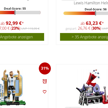
Lewis Hamilton He
Deal-Score: 55
Deal-Score: 56
92,99 €
63,23 €
ab
*
ab
*
,00 € (
23%
)
26,76 € (
30%
)
UVP 119,99 €
gespart:
UVP
 Angebote anzeigen
> 35 Angebote anzei
31%