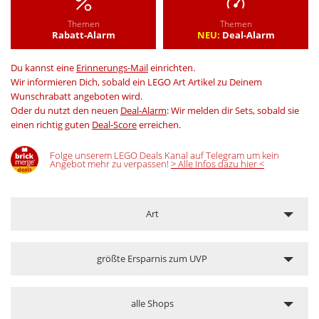
Themen
Themen
Rabatt-Alarm
NEU:
Deal-Alarm
Du kannst eine
Erinnerungs-Mail
einrichten.
Wir informieren Dich, sobald ein LEGO Art Artikel zu Deinem
Wunschrabatt angeboten wird.
Oder du nutzt den neuen
Deal-Alarm
: Wir melden dir Sets, sobald sie
einen richtig guten
Deal-Score
erreichen.
Folge unserem LEGO Deals Kanal auf Telegram um kein
Angebot mehr zu verpassen!
> Alle Infos dazu hier <
Art
größte Ersparnis zum UVP
alle Shops