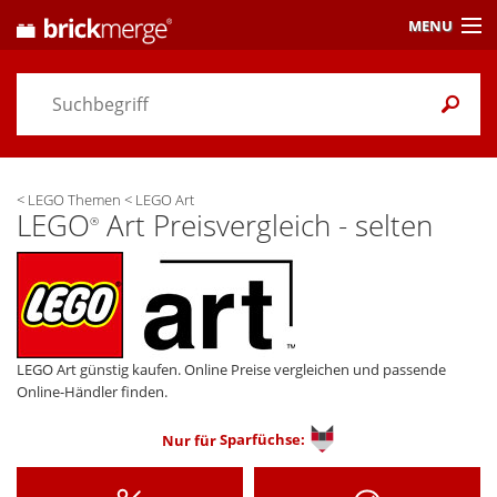
MENU
Preisvergleich
Gutscheine &
Aktuelles
<
LEGO Themen
<
LEGO Art
Themen
/ Händler
LEGO
Art Preisvergleich - selten
®
Alarme
& Wunschlisten
Einstellungen
LEGO Art günstig kaufen. Online Preise vergleichen und passende
Online-Händler finden.
Nur für
Sparfüchse: