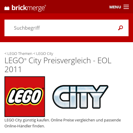
MENU
Preisvergleich
Gutscheine &
Aktuelles
<
LEGO Themen
<
LEGO City
Themen
/ Händler
LEGO
City Preisvergleich - EOL
®
2011
Alarme
& Wunschlisten
Einstellungen
LEGO City günstig kaufen. Online Preise vergleichen und passende
Online-Händler finden.