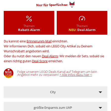
Nur für
Sparfüchse:
Themen
Themen
Rabatt-Alarm
NEU:
Deal-Alarm
Du kannst eine
Erinnerungs-Mail
einrichten.
Wir informieren Dich, sobald ein LEGO City Artikel zu Deinem
Wunschrabatt angeboten wird.
Oder du nutzt den neuen
Deal-Alarm
: Wir melden dir Sets, sobald sie
einen richtig guten
Deal-Score
erreichen.
Folge unserem LEGO Deals Kanal auf Telegram um kein
Angebot mehr zu verpassen!
> Alle Infos dazu hier <
City
größte Ersparnis zum UVP