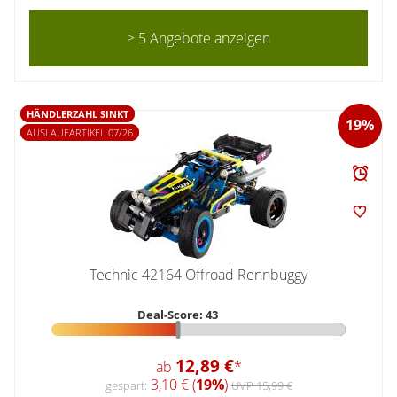
> 5 Angebote anzeigen
HÄNDLERZAHL SINKT
19%
AUSLAUFARTIKEL 07/26
Technic 42164 Offroad Rennbuggy
Deal-Score: 43
12,89 €
ab
*
3,10 € (
19%
)
gespart:
UVP 15,99 €