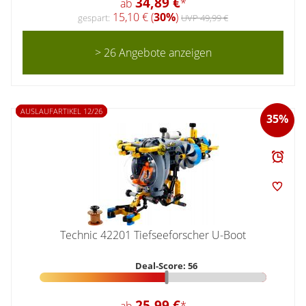
34,89 €
ab
*
15,10 € (
30%
)
gespart:
UVP 49,99 €
> 26 Angebote anzeigen
AUSLAUFARTIKEL 12/26
35%
Technic 42201 Tiefseeforscher U-Boot
Deal-Score: 56
25,99 €
ab
*