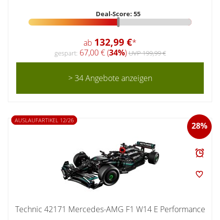
Deal-Score: 55
132,99 €
ab
*
67,00 € (
34%
)
gespart:
UVP 199,99 €
> 34 Angebote anzeigen
AUSLAUFARTIKEL 12/26
28%
Technic 42171 Mercedes-AMG F1 W14 E Performance