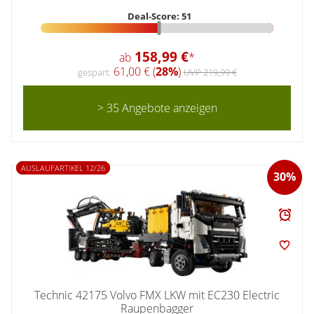
Deal-Score: 51
158,99 €
ab
*
61,00 € (
28%
)
gespart:
UVP 219,99 €
> 35 Angebote anzeigen
AUSLAUFARTIKEL 12/26
30%
Technic 42175 Volvo FMX LKW mit EC230 Electric
Raupenbagger