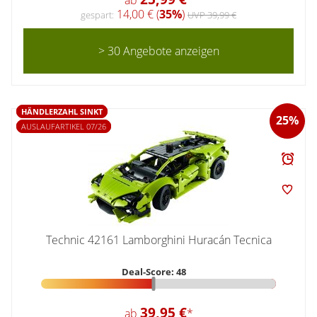
14,00 € (
35%
)
gespart:
UVP 39,99 €
> 30 Angebote anzeigen
HÄNDLERZAHL SINKT
25%
AUSLAUFARTIKEL 07/26
Technic 42161 Lamborghini Huracán Tecnica
Deal-Score: 48
39,95 €
ab
*