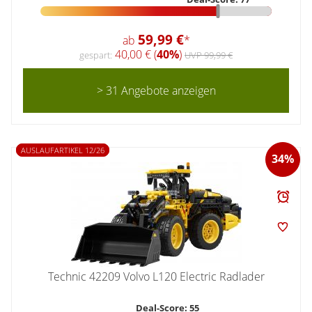
59,99 €
ab
*
40,00 € (
40%
)
gespart:
UVP 99,99 €
> 31 Angebote anzeigen
AUSLAUFARTIKEL 12/26
34%
Technic 42209 Volvo L120 Electric Radlader
Deal-Score: 55