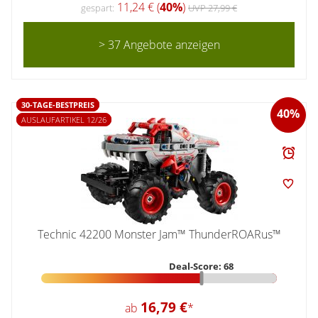
11,24 € (
40%
)
gespart:
UVP 27,99 €
> 37 Angebote anzeigen
30-TAGE-BESTPREIS
40%
AUSLAUFARTIKEL 12/26
Technic 42200 Monster Jam™ ThunderROARus™
Deal-Score: 68
16,79 €
ab
*