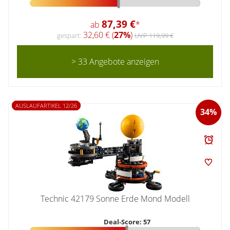
87,39 €
ab
*
32,60 € (
27%
)
gespart:
UVP 119,99 €
> 33 Angebote anzeigen
AUSLAUFARTIKEL 12/26
34%
Technic 42179 Sonne Erde Mond Modell
Deal-Score: 57