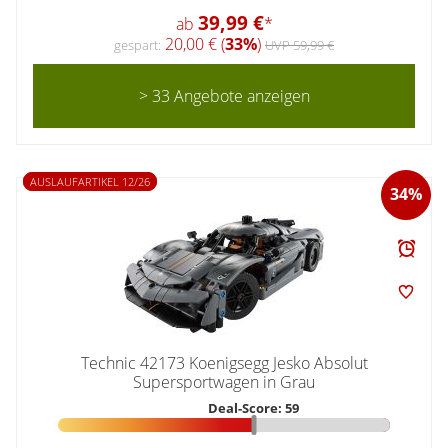
39,99 €
ab
*
20,00 € (
33%
)
gespart:
UVP 59,99 €
> 33 Angebote anzeigen
AUSLAUFARTIKEL 12/26
34%
Technic 42173 Koenigsegg Jesko Absolut
Supersportwagen in Grau
Deal-Score: 59