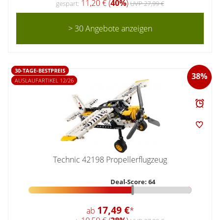
11,20 € (
40%
)
gespart:
UVP 27,99 €
> 30 Angebote anzeigen
30-TAGE-BESTPREIS
38%
AUSLAUFARTIKEL 12/26
Technic 42198 Propellerflugzeug
Deal-Score: 64
17,49 €
ab
*