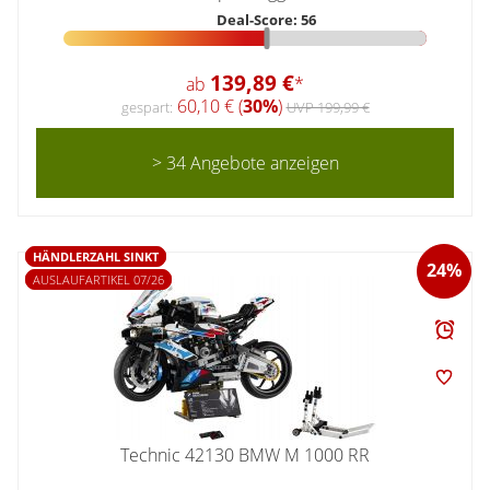
Deal-Score: 56
139,89 €
ab
*
60,10 € (
30%
)
gespart:
UVP 199,99 €
> 34 Angebote anzeigen
HÄNDLERZAHL SINKT
24%
AUSLAUFARTIKEL 07/26
Technic 42130 BMW M 1000 RR