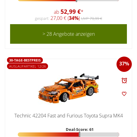
52,99 €
ab
*
27,00 € (
34%
)
gespart:
UVP 79,99 €
> 28 Angebote anzeigen
30-TAGE-BESTPREIS
37%
AUSLAUFARTIKEL 12/26
Technic 42204 Fast and Furious Toyota Supra MK4
Deal-Score: 61