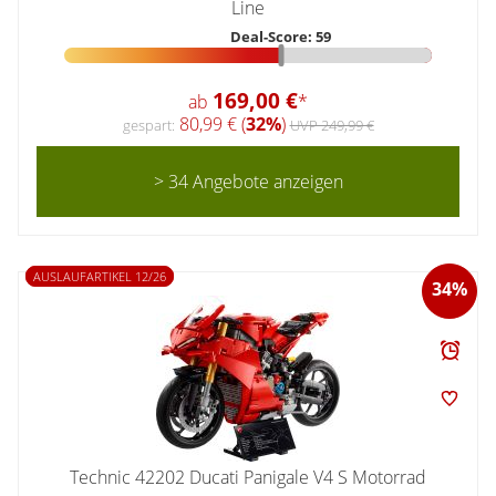
Line
Deal-Score: 59
169,00 €
ab
*
80,99 € (
32%
)
gespart:
UVP 249,99 €
> 34 Angebote anzeigen
AUSLAUFARTIKEL 12/26
34%
Technic 42202 Ducati Panigale V4 S Motorrad