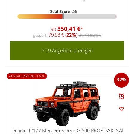
Deal-Score: 46
350,41 €
ab
*
99,58 € (
22%
)
gespart:
UVP 449,99 €
> 19 Angebote anzeigen
AUSLAUFARTIKEL 12/26
32%
Technic 42177 Mercedes-Benz G 500 PROFESSIONAL