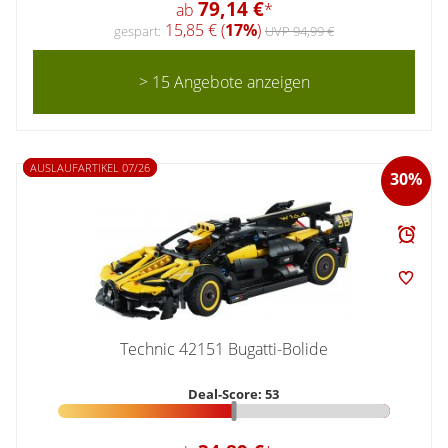
79,14 €
ab
*
15,85 € (
17%
)
gespart:
UVP 94,99 €
> 15 Angebote anzeigen
AUSLAUFARTIKEL 07/26
30%
Technic 42151 Bugatti-Bolide
Deal-Score: 53