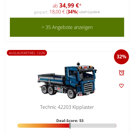
34,99 €
ab
*
18,00 € (
34%
)
gespart:
UVP 52,99 €
> 35 Angebote anzeigen
AUSLAUFARTIKEL 12/26
32%
Technic 42203 Kipplaster
Deal-Score: 53