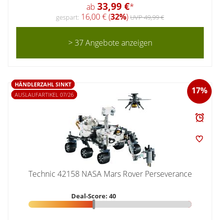
33,99 €
ab
*
16,00 € (
32%
)
gespart:
UVP 49,99 €
> 37 Angebote anzeigen
HÄNDLERZAHL SINKT
17%
AUSLAUFARTIKEL 07/26
Technic 42158 NASA Mars Rover Perseverance
Deal-Score: 40