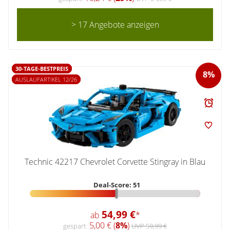
> 17 Angebote anzeigen
30-TAGE-BESTPREIS
8%
AUSLAUFARTIKEL 12/26
Technic 42217 Chevrolet Corvette Stingray in Blau
Deal-Score: 51
54,99 €
ab
*
5,00 € (
8%
)
gespart:
UVP 59,99 €