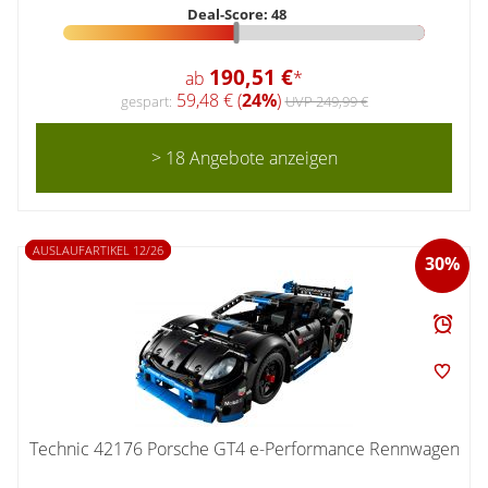
Deal-Score: 48
190,51 €
ab
*
59,48 € (
24%
)
gespart:
UVP 249,99 €
> 18 Angebote anzeigen
AUSLAUFARTIKEL 12/26
30%
Technic 42176 Porsche GT4 e-Performance Rennwagen