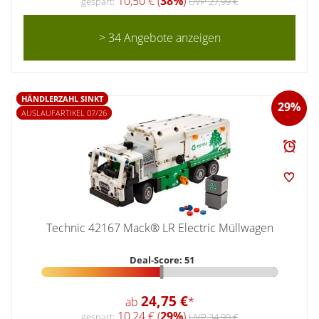
10,50 € (
38%
)
gespart:
UVP 27,99 €
> 34 Angebote anzeigen
HÄNDLERZAHL SINKT
29%
AUSLAUFARTIKEL 07/26
Technic 42167 Mack® LR Electric Müllwagen
Deal-Score: 51
24,75 €
ab
*
10,24 € (
29%
)
gespart:
UVP 34,99 €