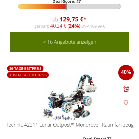
Deal-Score: 47
129,75 €
ab
*
40,24 € (
24%
)
gespart:
UVP 169,99 €
> 16 Angebote anzeigen
30-TAGE-BESTPREIS
40%
AUSLAUFARTIKEL 07/26
Technic 42211 Lunar Outpost™ Mondrover-Raumfahrzeug
Deal-Score: 77