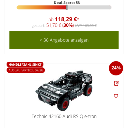
Deal-Score: 53
118,29 €
ab
*
51,70 € (
30%
)
gespart:
UVP 169,99 €
> 36 Angebote anzeigen
HÄNDLERZAHL SINKT
24%
AUSLAUFARTIKEL 07/26
Technic 42160 Audi RS Q e-tron