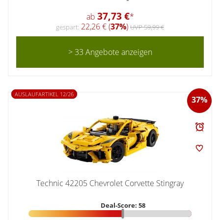
37,73 €
ab
*
22,26 € (
37%
)
gespart:
UVP 59,99 €
> 33 Angebote anzeigen
AUSLAUFARTIKEL 12/26
37%
Technic 42205 Chevrolet Corvette Stingray
Deal-Score: 58