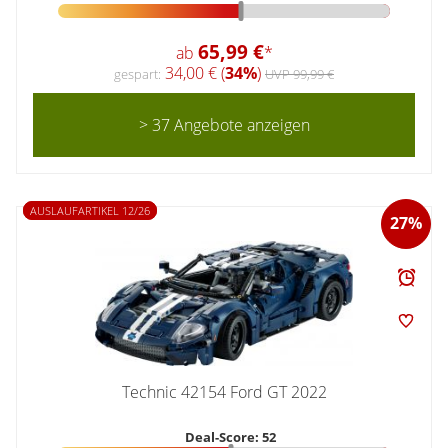
65,99 €
ab
*
34,00 € (
34%
)
gespart:
UVP 99,99 €
> 37 Angebote anzeigen
AUSLAUFARTIKEL 12/26
27%
Technic 42154 Ford GT 2022
Deal-Score: 52