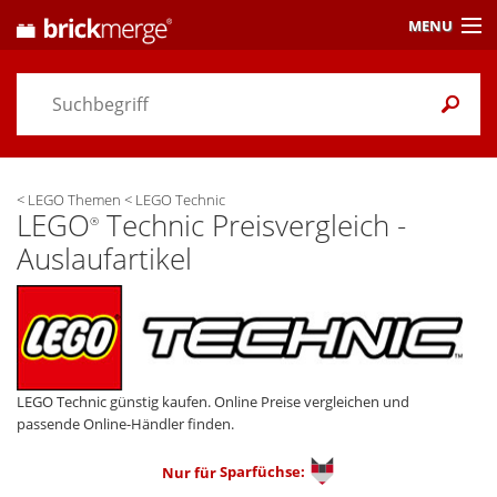
MENU
Preisvergleich
Gutscheine &
Aktuelles
<
LEGO Themen
<
LEGO Technic
Themen
/ Händler
LEGO
Technic Preisvergleich -
®
Auslaufartikel
Alarme
& Wunschlisten
Einstellungen
LEGO Technic günstig kaufen. Online Preise vergleichen und
passende Online-Händler finden.
Nur für
Sparfüchse: