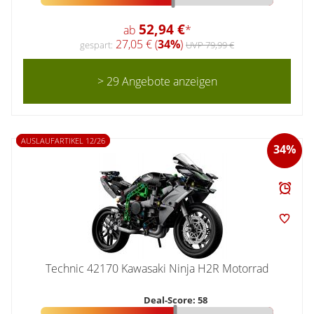
52,94 €
ab
*
27,05 € (
34%
)
gespart:
UVP 79,99 €
> 29 Angebote anzeigen
AUSLAUFARTIKEL 12/26
34%
Technic 42170 Kawasaki Ninja H2R Motorrad
Deal-Score: 58