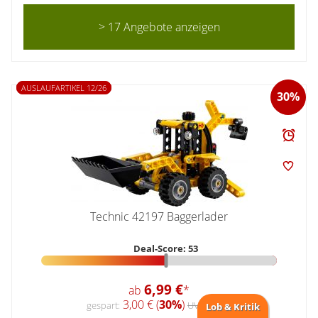
> 17 Angebote anzeigen
AUSLAUFARTIKEL 12/26
30%
Technic 42197 Baggerlader
Deal-Score: 53
6,99 €
ab
*
3,00 € (
30%
)
gespart:
UVP 9,99 €
Lob & Kritik