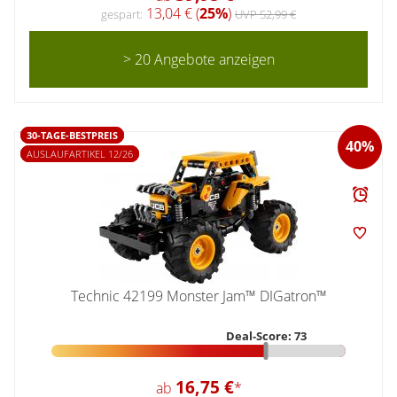
13,04 € (
25%
)
gespart:
UVP 52,99 €
> 20 Angebote anzeigen
30-TAGE-BESTPREIS
40%
AUSLAUFARTIKEL 12/26
Technic 42199 Monster Jam™ DIGatron™
Deal-Score: 73
16,75 €
ab
*