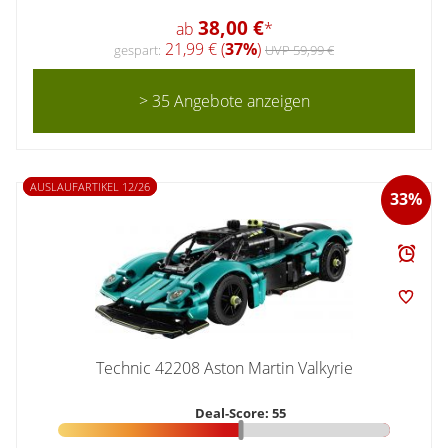
38,00 €
ab
*
21,99 € (
37%
)
gespart:
UVP 59,99 €
> 35 Angebote anzeigen
AUSLAUFARTIKEL 12/26
33%
Technic 42208 Aston Martin Valkyrie
Deal-Score: 55